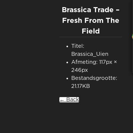
Brassica Trade –
Fresh From The
Field
Titel:
Brassica_Uien
Afmeting: 117px ×
246px
Bestandsgrootte:
21.17KB
← Back