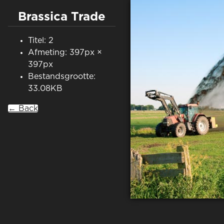
Brassica Trade
Titel: 2
Afmeting: 397px ×
397px
Bestandsgrootte:
33.08KB
← Back